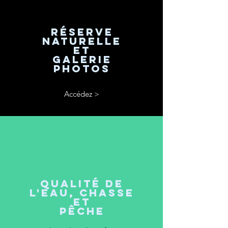
Réserve
naturelle
et
galerie
photos
Accédez >
Qualité de
l'eau, chasse
et
pêche